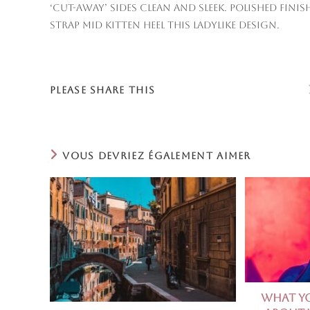
‘cut-away’ sides clean and sleek. Polished fi
strap mid kitten heel this ladylike design.
PARTAGER
PLEASE SHARE THIS
CE
CONTENU
VOUS DEVRIEZ ÉGALEMENT AIMER
What Y