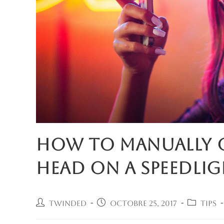
How to Manually 
Head on a Speedlig
Auteur/autrice
Publication
Post
Twinded
octobre 25, 2017
Tips
de
publiée :
category
la