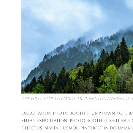
The first step towards true enlightenment is 
Exercitation photo booth stumptown tote bag B
seitan exercitation, photo booth et 8-bit kale
delectus, Marfa eiusmod Pinterest in do umami