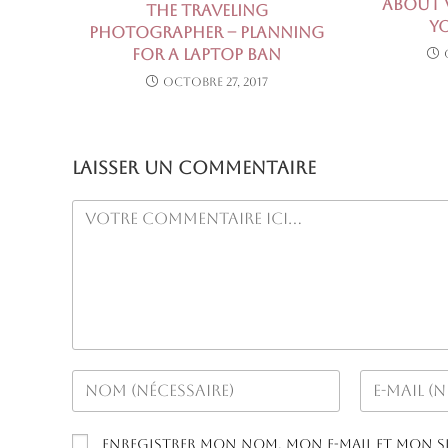
about 
The Traveling
Y
Photographer – Planning
for a Laptop Ban
octobre 27, 2017
Laisser un commentaire
Comment
Enter
Enter
your
your
name
email
Enregistrer mon nom, mon e-mail et mon s