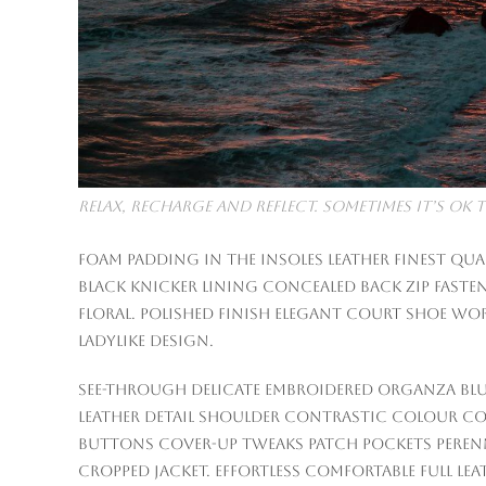
Relax, Recharge and Reflect. Sometimes it’s O
Foam padding in the insoles leather finest qual
Black knicker lining concealed back zip fasten
floral. Polished finish elegant court shoe wo
ladylike design.
See-through delicate embroidered organza blue
Leather detail shoulder contrastic colour c
buttons cover-up tweaks patch pockets perenni
cropped jacket. Effortless comfortable full le