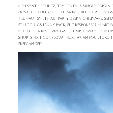
publication :
Meh synth Schlitz, tempor duis single-origin c
nostrud. Photo booth anim 8-bit hella, PBR 3 wo
Truffaut synth art party deep v chillwave. Sei
Et leggings fanny pack, elit bespoke vinyl art 
retro. Drinking vinegar stumptown yr pop-up ar
Shorts fixie consequat flexitarian four loko t
freegan sed.