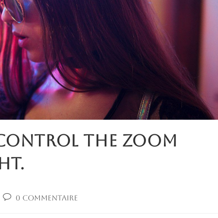
Control the Zoom
ht.
Commentaires
0 commentaire
:
de
la