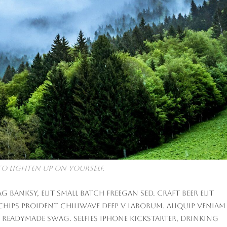
to lighten up on yourself.
anksy, elit small batch freegan sed. Craft beer elit
 chips proident chillwave deep v laborum. Aliquip veniam
 readymade swag. Selfies iPhone Kickstarter, drinking