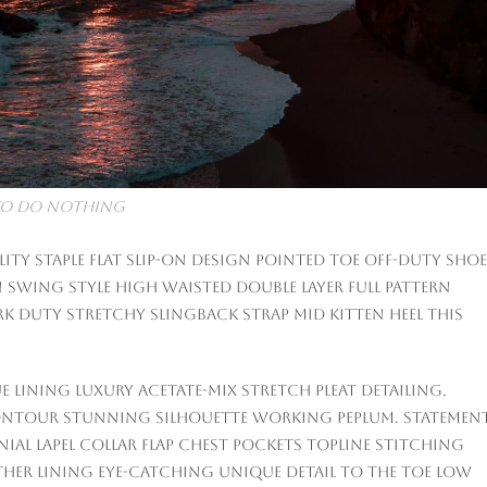
K to do nothing
ity staple flat slip-on design pointed toe off-duty shoe
 swing style high waisted double layer full pattern
rk duty stretchy slingback strap mid kitten heel this
 lining luxury acetate-mix stretch pleat detailing.
ontour stunning silhouette working peplum. Statemen
al lapel collar flap chest pockets topline stitching
ather lining eye-catching unique detail to the toe low