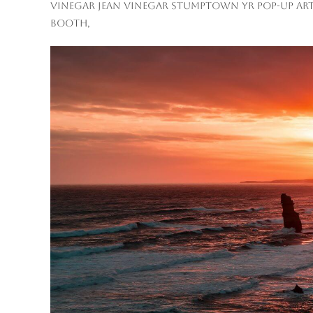
vinegar jean vinegar stumptown yr pop-up arti
booth,