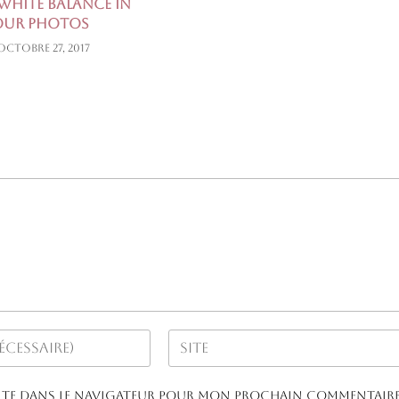
White Balance In
our Photos
octobre 27, 2017
Saisir
l’URL
de
ite dans le navigateur pour mon prochain commentaire