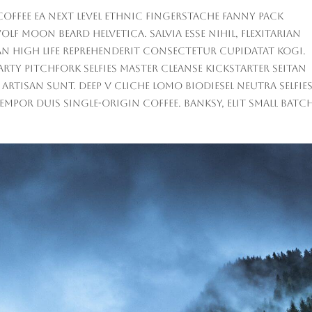
publication :
offee ea next level ethnic fingerstache fanny pack
lf moon beard Helvetica. Salvia esse nihil, flexitarian
tan High Life reprehenderit consectetur cupidatat kogi.
party Pitchfork selfies master cleanse Kickstarter seitan
tisan sunt. Deep v cliche lomo biodiesel Neutra selfies
empor duis single-origin coffee. Banksy, elit small batc